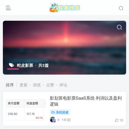
蛇皮影票
共3篇
排序
更新
浏览
点赞
评论
影划算电影票SaaS系统·利润以及盈利
逻辑
系统搭建
1年前
10