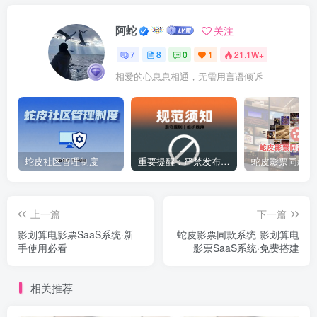
阿蛇
关注
7
8
0
1
21.1W+
相爱的心息息相通，无需用言语倾诉
蛇皮社区管理制度
重要提醒：严禁发布违法违规内容
上一篇
下一篇
影划算电影票SaaS系统·新
蛇皮影票同款系统-影划算电
手使用必看
影票SaaS系统·免费搭建
相关推荐