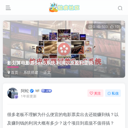
0
503
10
影划算电影票SaaS系统·利润以及盈利逻辑
首页
系统搭建
正文
阿蛇
关注
私信
1年前更新
很多老板不理解为什么便宜的电影票卖出去还能赚到钱？以
及赚到钱的利润大概有多少？这个项目到底值不值得搞？